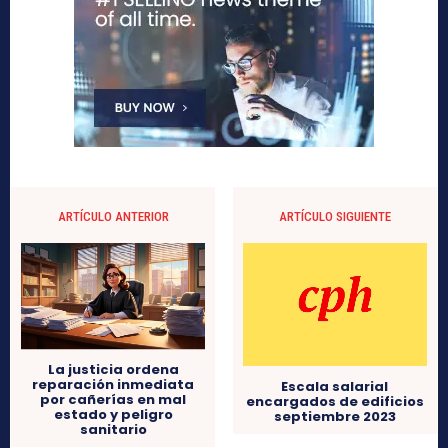
ARTÍCULO ANTERIOR
ARTÍCULO SIGUIENTE
La justicia ordena
reparación inmediata
Escala salarial
por cañerías en mal
encargados de edificios
estado y peligro
septiembre 2023
sanitario