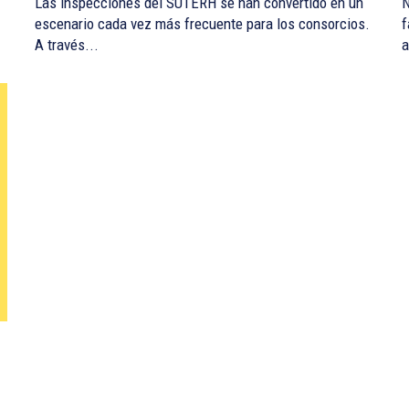
Las inspecciones del SUTERH se han convertido en un
N
escenario cada vez más frecuente para los consorcios.
f
A través...
a