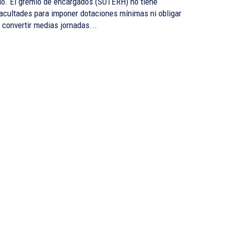
o. El gremio de encargados (SUTERH) no tiene
acultades para imponer dotaciones mínimas ni obligar
 convertir medias jornadas...