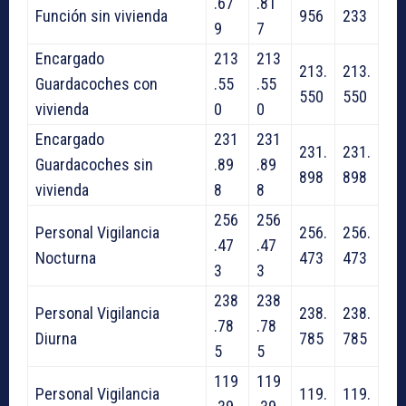
.67
.81
Función sin vivienda
956
233
9
7
Encargado
213
213
213.
213.
Guardacoches con
.55
.55
550
550
vivienda
0
0
Encargado
231
231
231.
231.
Guardacoches sin
.89
.89
898
898
vivienda
8
8
256
256
Personal Vigilancia
256.
256.
.47
.47
Nocturna
473
473
3
3
238
238
Personal Vigilancia
238.
238.
.78
.78
Diurna
785
785
5
5
119
119
Personal Vigilancia
119.
119.