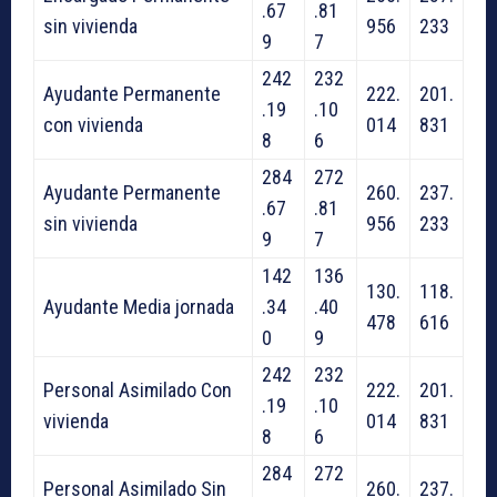
.67
.81
sin vivienda
956
233
9
7
242
232
Ayudante Permanente
222.
201.
.19
.10
con vivienda
014
831
8
6
284
272
Ayudante Permanente
260.
237.
.67
.81
sin vivienda
956
233
9
7
142
136
130.
118.
Ayudante Media jornada
.34
.40
478
616
0
9
242
232
Personal Asimilado Con
222.
201.
.19
.10
vivienda
014
831
8
6
284
272
Personal Asimilado Sin
260.
237.