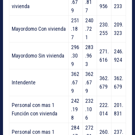
.67
.81
vivienda
956
233
9
7
251
240
230.
209.
Mayordomo Con vivienda
.18
.72
255
323
7
1
296
283
271.
246.
Mayordomo Sin vivienda
.30
.96
616
924
9
3
362
362
362.
362.
Intendente
.67
.67
679
679
9
9
242
232
Personal con mas 1
222.
201.
.19
.10
Función con vivienda
014
831
8
6
284
272
Personal con mas 1
260.
237.