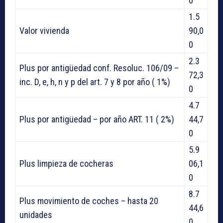
0
1.5
Valor vivienda
90,0
0
2.3
Plus por antigüedad conf. Resoluc. 106/09 –
72,3
inc. D, e, h, n y p del art. 7 y 8 por año ( 1%)
0
4.7
Plus por antigüedad – por año ART. 11 ( 2%)
44,7
0
5.9
Plus limpieza de cocheras
06,1
0
8.7
Plus movimiento de coches – hasta 20
44,6
unidades
0