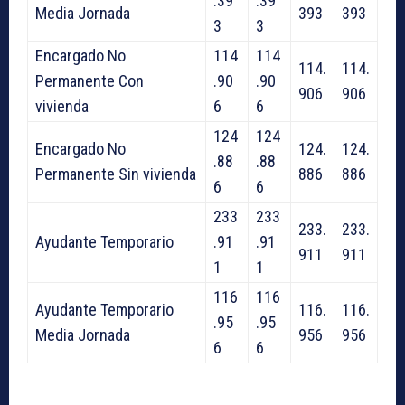
.39
.39
Media Jornada
393
393
3
3
Encargado No
114
114
114.
114.
Permanente Con
.90
.90
906
906
vivienda
6
6
124
124
Encargado No
124.
124.
.88
.88
Permanente Sin vivienda
886
886
6
6
233
233
233.
233.
Ayudante Temporario
.91
.91
911
911
1
1
116
116
Ayudante Temporario
116.
116.
.95
.95
Media Jornada
956
956
6
6