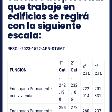
que trabaje en
edificios se regirá
con la siguiente
escala:
RESOL-2023-1522-APN-ST#MT
1°
2°
3°
4°
FUNCION
Cat
Cat
Cat.
Cat.
.
.
242
232
Encargado Permanente
222.
201.
.19
.10
con vivienda
014
831
8
6
284
272
Encargado Permanente
260.
237.