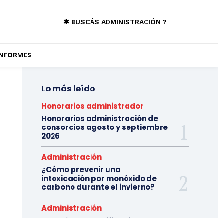
✱ BUSCÁS ADMINISTRACIÓN ?
INFORMES
Lo más leído
Honorarios administrador
Honorarios administración de
consorcios agosto y septiembre
2026
Administración
¿Cómo prevenir una
intoxicación por monóxido de
carbono durante el invierno?
Administración