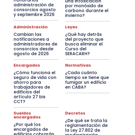
Honorarios
una intoxicación
administración de
por monóxido de
consorcios agosto
carbono durante el
y septiembre 2026
invierno?
Administración
Leyes
Cambian las
¿Qué hay detrás
notificaciones a
del proyecto que
administradores de
busca eliminar el
consorcios desde
Curso del
agosto de 2026
SERACARH?
Encargados
Normativas
¿Cómo funciona el
¿Cada cuánto
seguro de vida con
tiempo se tiene que
ahorro para
fumigar un edificio
trabajadores de
en CABA?
edificios del
artículo 27 bis
CCT?
Sueldos
Decretos
encargados
¿De qué se trata la
¿Por qué los
reglamentación de
encargados de
la Ley 27.802 de
edificios cobrarán