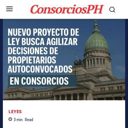
ConsorciosPH
LEYES
3
min.
Read