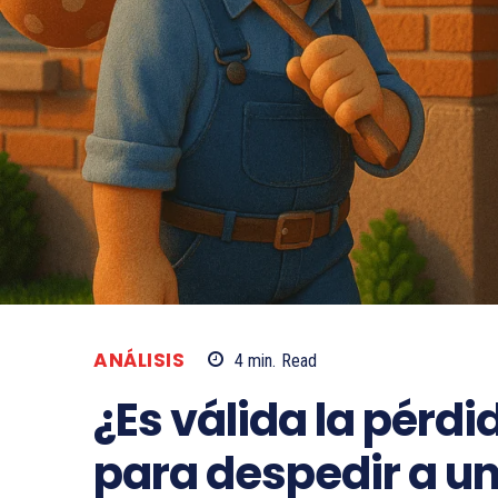
ANÁLISIS
4
min.
Read
¿Es válida la pérd
para despedir a u