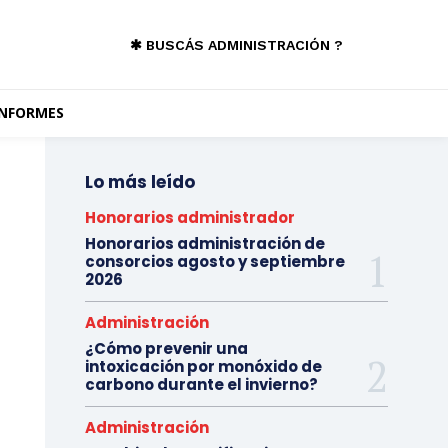
✱ BUSCÁS ADMINISTRACIÓN ?
INFORMES
Lo más leído
Honorarios administrador
Honorarios administración de
consorcios agosto y septiembre
2026
Administración
¿Cómo prevenir una
intoxicación por monóxido de
carbono durante el invierno?
Administración