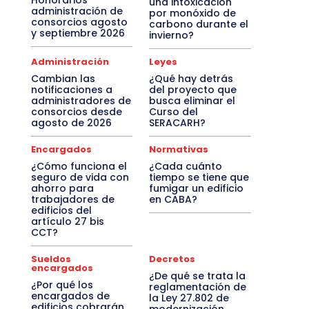
Honorarios
una intoxicación
administración de
por monóxido de
consorcios agosto
carbono durante el
y septiembre 2026
invierno?
Administración
Leyes
Cambian las
¿Qué hay detrás
notificaciones a
del proyecto que
administradores de
busca eliminar el
consorcios desde
Curso del
agosto de 2026
SERACARH?
Encargados
Normativas
¿Cómo funciona el
¿Cada cuánto
seguro de vida con
tiempo se tiene que
ahorro para
fumigar un edificio
trabajadores de
en CABA?
edificios del
artículo 27 bis
CCT?
Sueldos
Decretos
encargados
¿De qué se trata la
¿Por qué los
reglamentación de
encargados de
la Ley 27.802 de
edificios cobrarán