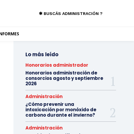
✱ BUSCÁS ADMINISTRACIÓN ?
INFORMES
Lo más leído
Honorarios administrador
Honorarios administración de
consorcios agosto y septiembre
2026
Administración
¿Cómo prevenir una
intoxicación por monóxido de
carbono durante el invierno?
Administración