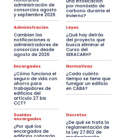
Honorarios
una intoxicación
administración de
por monóxido de
consorcios agosto
carbono durante el
y septiembre 2026
invierno?
Administración
Leyes
Cambian las
¿Qué hay detrás
notificaciones a
del proyecto que
administradores de
busca eliminar el
consorcios desde
Curso del
agosto de 2026
SERACARH?
Encargados
Normativas
¿Cómo funciona el
¿Cada cuánto
seguro de vida con
tiempo se tiene que
ahorro para
fumigar un edificio
trabajadores de
en CABA?
edificios del
artículo 27 bis
CCT?
Sueldos
Decretos
encargados
¿De qué se trata la
¿Por qué los
reglamentación de
encargados de
la Ley 27.802 de
edificios cobrarán