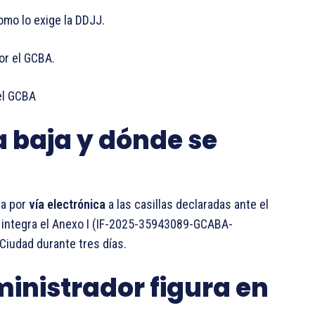
como lo exige la DDJJ.
or el GCBA.
el GCBA
a baja y dónde se
za por
vía electrónica
a las casillas declaradas ante el
a integra el Anexo I (IF-2025-35943089-GCABA-
 Ciudad durante tres días.
inistrador figura en