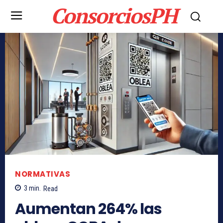
ConsorciosPH
NORMATIVAS
3
min.
Read
Aumentan 264% las