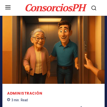
ConsorciosPH
ADMINISTRACIÓN
3
min.
Read