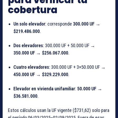
cobertura
Un solo elevador
: corresponde
300.000 UF
→
$219.486.000
.
Dos elevadores
: 300.000 UF + 50.000 UF →
350.000 UF
→
$256.067.000
.
Cuatro elevadores
: 300.000 UF + 3×50.000 UF →
450.000 UF
→
$329.229.000
.
Elevador en vivienda unifamiliar
:
50.000 UF
→
$36.581.000
.
Estos cálculos usan la UF vigente ($731,62) solo para
el período 06/03/2025–02/09/2025. Fuera de esas