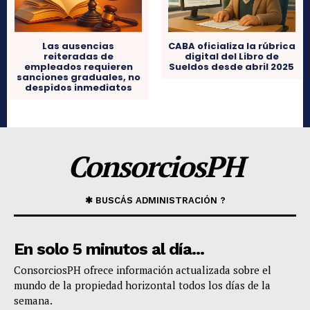
Las ausencias
CABA oficializa la rúbrica
reiteradas de
digital del Libro de
empleados requieren
Sueldos desde abril 2025
sanciones graduales, no
despidos inmediatos
ConsorciosPH
✱ BUSCÁS ADMINISTRACIÓN ?
En solo 5 minutos al día...
​ConsorciosPH ofrece información actualizada sobre el
mundo de la propiedad horizontal todos los días de la
semana.