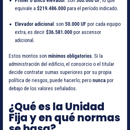
Primer o único elevador
: son
300.000 UF
, lo que
equivale a
$219.486.000
para el período indicado.
Elevador adicional
: son
50.000 UF
por cada equipo
extra, es decir
$36.581.000
por ascensor
adicional.
Estos montos son
mínimos obligatorios
. Si la
administración del edificio, el consorcio o el titular
decide contratar sumas superiores por su propia
política de riesgos, puede hacerlo; pero
nunca
por
debajo de los valores señalados.
¿Qué es la Unidad
Fija y en qué normas
se basa?