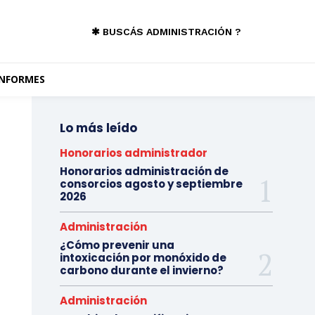
✱ BUSCÁS ADMINISTRACIÓN ?
INFORMES
Lo más leído
Honorarios administrador
Honorarios administración de
consorcios agosto y septiembre
2026
Administración
¿Cómo prevenir una
intoxicación por monóxido de
carbono durante el invierno?
Administración