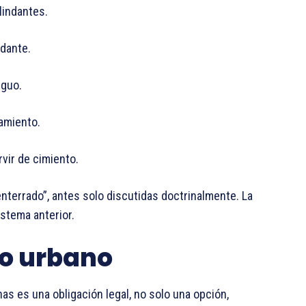
lindantes.
ndante.
iguo.
ramiento.
rvir de cimiento.
nterrado”, antes solo discutidas doctrinalmente. La
stema anterior.
so urbano
s es una obligación legal, no solo una opción,