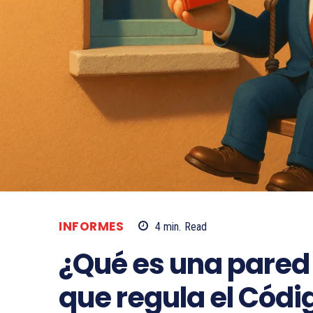
INFORMES
4
min.
Read
¿Qué es una pared
que regula el Códi