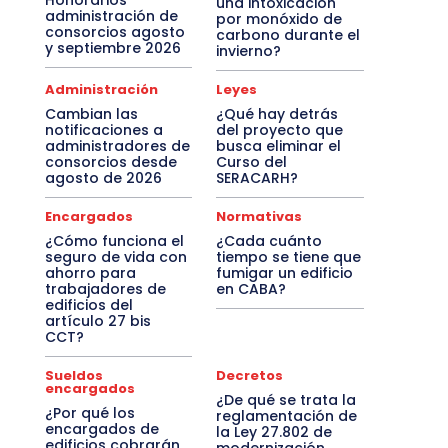
Honorarios
una intoxicación
administración de
por monóxido de
consorcios agosto
carbono durante el
y septiembre 2026
invierno?
Administración
Leyes
Cambian las
¿Qué hay detrás
notificaciones a
del proyecto que
administradores de
busca eliminar el
consorcios desde
Curso del
agosto de 2026
SERACARH?
Encargados
Normativas
¿Cómo funciona el
¿Cada cuánto
seguro de vida con
tiempo se tiene que
ahorro para
fumigar un edificio
trabajadores de
en CABA?
edificios del
artículo 27 bis
CCT?
Sueldos
Decretos
encargados
¿De qué se trata la
¿Por qué los
reglamentación de
encargados de
la Ley 27.802 de
edificios cobrarán