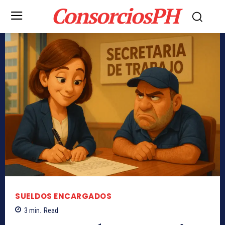
ConsorciosPH
SUELDOS ENCARGADOS
3
min.
Read